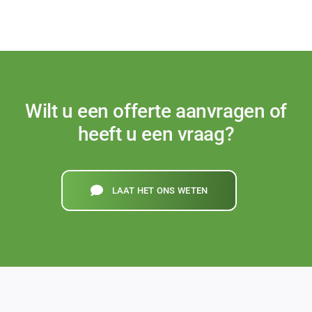
tips
en
fouten
die
u
wilt
vermijden
Wilt u een offerte aanvragen of
heeft u een vraag?
LAAT HET ONS WETEN