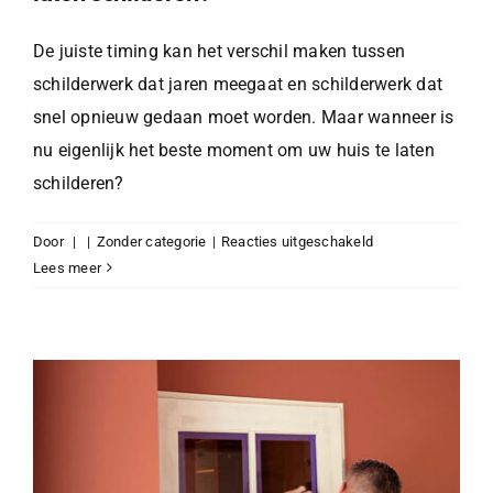
De juiste timing kan het verschil maken tussen
schilderwerk dat jaren meegaat en schilderwerk dat
snel opnieuw gedaan moet worden. Maar wanneer is
nu eigenlijk het beste moment om uw huis te laten
schilderen?
voor
Door
|
|
Zonder categorie
|
Reacties uitgeschakeld
Wanneer
Lees meer
is
de
beste
tijd
om
uw
huis
te