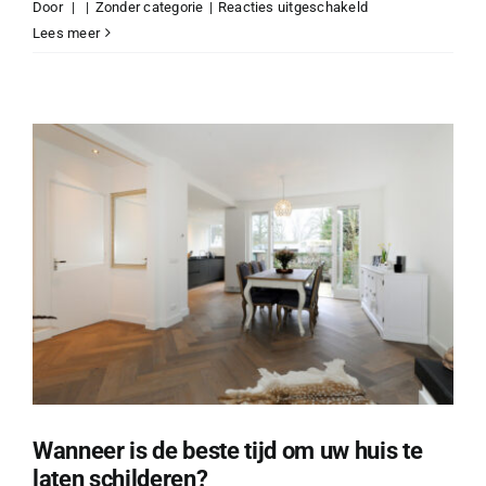
voor
Door
|
|
Zonder categorie
|
Reacties uitgeschakeld
Schilderen
Lees meer
in
de
kou
of
hitte:
kan
dat
eigenlijk
wel?
Wanneer is de beste tijd om uw huis te
laten schilderen?