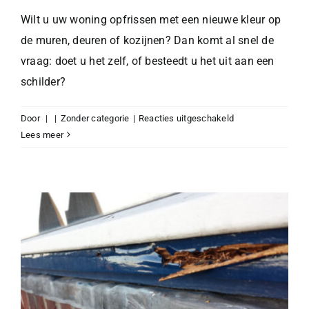
Wilt u uw woning opfrissen met een nieuwe kleur op
de muren, deuren of kozijnen? Dan komt al snel de
vraag: doet u het zelf, of besteedt u het uit aan een
schilder?
voor
Door
|
|
Zonder categorie
|
Reacties uitgeschakeld
Zelf
Lees meer
binnenschilderen
of
uitbesteden?
Zo
maakt
u
de
juiste
keuze.