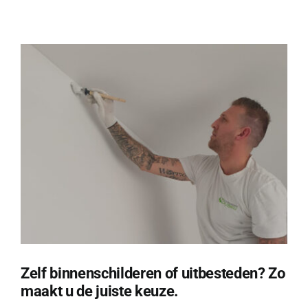
doet
een
binnenschilder
eigenlijk?
7
dingen
die
u
waarschijnlijk
nog
niet
wist
Zelf binnenschilderen of uitbesteden? Zo
maakt u de juiste keuze.